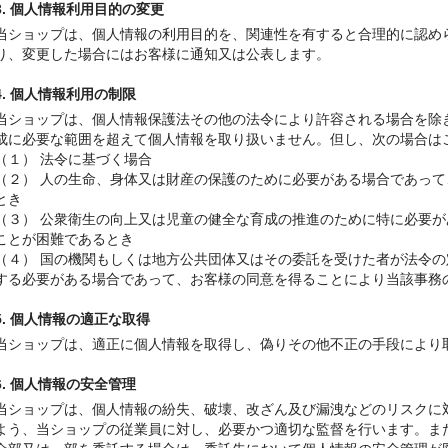
3. 個人情報利用目的の変更
当ショップは、個人情報の利用目的を、関連性を有すると合理的に認め
り、変更した場合にはお客様に通知又は公表します。
4. 個人情報利用の制限
当ショップは、個人情報保護法その他の法令により許容される場合を除
成に必要な範囲を超えて個人情報を取り扱いません。但し、次の場合は
（１） 法令に基づく場合
（２） 人の生命、身体又は財産の保護のために必要がある場合であっ
とき
（３） 公衆衛生の向上又は児童の健全な育成の推進のために特に必要
ことが困難であるとき
（４） 国の機関もしくは地方公共団体又はその委託を受けた者が法令
する必要がある場合であって、お客様の同意を得ることにより当該事務
5. 個人情報の適正な取得
当ショップは、適正に個人情報を取得し、偽りその他不正の手段により
6. 個人情報の安全管理
当ショップは、個人情報の紛失、破壊、改ざん及び漏洩などのリスクに
よう、当ショップの従業員に対し、必要かつ適切な監督を行います。ま