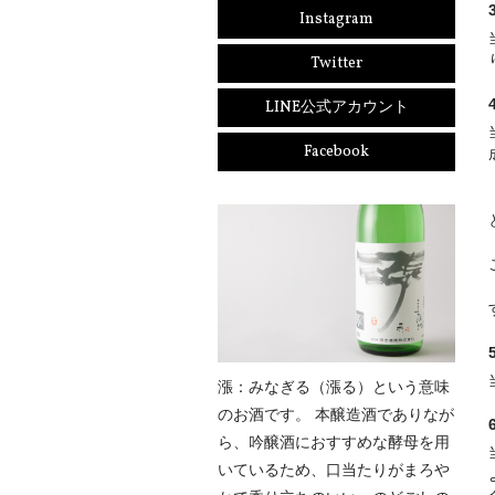
Instagram
Twitter
LINE公式アカウント
Facebook
漲：みなぎる（漲る）という意味
のお酒です。 本醸造酒でありなが
ら、吟醸酒におすすめな酵母を用
いているため、口当たりがまろや