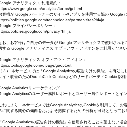
Google アナリティクス 利用規約：
https://www.google.com/analytics/terms/jp.html
お客様が Google パートナーのサイトやアプリを使用する際の Google
https://policies.google.com/technologies/partner-sites?hl=ja
Google プライバシーポリシー：
https://policies.google.com/privacy?hl=ja
なお、お客様はご自身のデータが Google アナリティクスで使用されるこ
供する Google アナリティクス オプトアウト アドオンをご利用くださ
Google アナリティクス オプトアウト アドオン：
https://tools.google.com/dlpage/gaoptout
（３） 本サービスでは「Google Analyticsの広告向けの機能」を
サイト改善のためDoubleClick CookieなどのサードパーティCookie
Google Analyticsリマーケティング
Google Analyticsのユーザー属性レポートとユーザー属性レポートと
これにより、本サービスではGoogle AnalyticsのCookieを利用
スに関する関心の傾向をおおよそ把握するための分析が可能となってお
「Google Analyticsの広告向けの機能」を使用されることを望ま