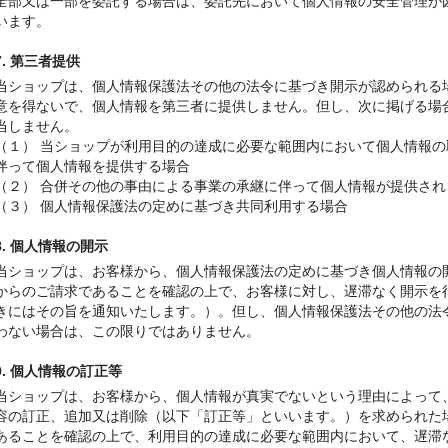
全部又は一部を委託する場合は、委託先において個人情報の安全管理が
います。
7. 第三者提供
当ショップは、個人情報保護法その他の法令に基づき開示が認められる
意を得ないで、個人情報を第三者に提供しません。但し、次に掲げる場
当しません。
（１） 当ショップが利用目的の達成に必要な範囲内において個人情報
伴って個人情報を提供する場合
（２） 合併その他の事由による事業の承継に伴って個人情報が提供され
（３） 個人情報保護法の定めに基づき共同利用する場合
8. 個人情報の開示
当ショップは、お客様から、個人情報保護法の定めに基づき個人情報の
からのご請求であることを確認の上で、お客様に対し、遅滞なく開示を
きにはその旨を通知いたします。）。但し、個人情報保護法その他の法
わない場合は、この限りではありません。
9. 個人情報の訂正等
当ショップは、お客様から、個人情報が真実でないという理由によって
容の訂正、追加又は削除（以下「訂正等」といいます。）を求められた
あることを確認の上で、利用目的の達成に必要な範囲内において、遅滞