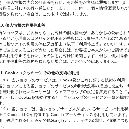
き、個人情報の内容の訂正等を行い、その旨をお客様に通知します（訂
お客様に対しその旨を通知いたします。）。但し、個人情報保護法その
義務を負わない場合は、この限りではありません。
10. 個人情報の利用停止等
当ショップは、お客様から、お客様の個人情報が、あらかじめ公表され
いるという理由又は偽りその他不正の手段により取得されたものである
めに基づきその利用の停止又は消去（以下「利用停止等」といいます。
求に理由があることが判明した場合には、お客様ご本人からのご請求で
報の利用停止等を行い、その旨をお客様に通知します。但し、個人情報
が利用停止等の義務を負わない場合は、この限りではありません。
11. Cookie（クッキー）その他の技術の利用
（１） 当ショップのサービスは、Cookie及びこれに類する技術を利
当ショップによる当ショップのサービスの利用状況等の把握に役立ち、サー
を無効化されたいユーザーは、ウェブブラウザの設定を変更することにより
す。但し、Cookieを無効化すると、当ショップのサービスの一部の機
す。
（２） 当ショップは、当ショップサービスが提供するサービスの利用
上に Google LLCが提供する Google アナリティクスを利用していま
集、処理される仕組みその他Googleアナリティクスの詳しい情報につ
い。