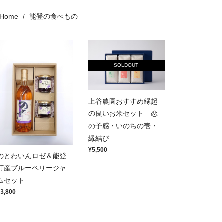
Home
能登の食べもの
SOLDOUT
上谷農園おすすめ縁起
の良いお米セット 恋
の予感・いのちの壱・
縁結び
¥5,500
のとわいんロゼ＆能登
町産ブルーベリージャ
ムセット
¥3,800