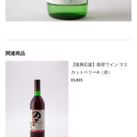
関連商品
【復興応援】能登ワイン マス
カットベリーA（赤）
¥1,815