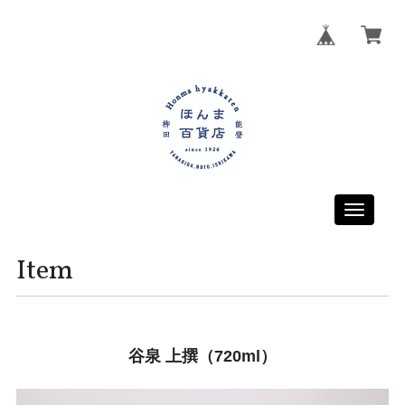
Toggle
navigati
Item
谷泉 上撰（720ml）