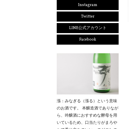
Instagram
Twitter
LINE公式アカウント
Facebook
漲：みなぎる（漲る）という意味
のお酒です。 本醸造酒でありなが
ら、吟醸酒におすすめな酵母を用
いているため、口当たりがまろや