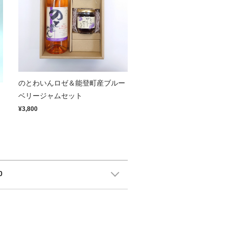
のとわいんロゼ＆能登町産ブルー
ト
ベリージャムセット
¥3,800
0