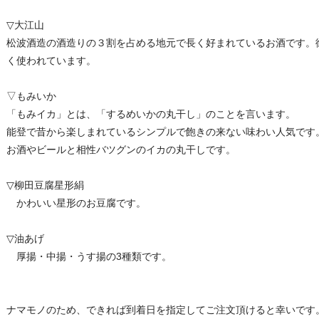
▽大江山
松波酒造の酒造りの３割を占める地元で長く好まれているお酒です。
く使われています。
▽もみいか
「もみイカ」とは、「するめいかの丸干し」のことを言います。
能登で昔から楽しまれているシンプルで飽きの来ない味わい人気です
お酒やビールと相性バツグンのイカの丸干しです。
▽柳田豆腐星形絹
かわいい星形のお豆腐です。
▽油あげ
厚揚・中揚・うす揚の3種類です。
ナマモノのため、できれば到着日を指定してご注文頂けると幸いです