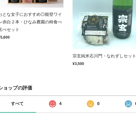
おとな女子におすすめ◎能登ワイ
ン赤白２本・ひなみ農園の柿食べ
比べセット
¥5,600
宗玄純米石川門・なれずしセッ
¥3,500
ショップの評価
すべて
4
0