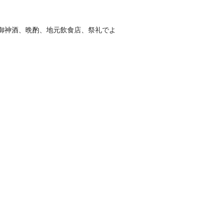
御神酒、晩酌、地元飲食店、祭礼でよ
。
。