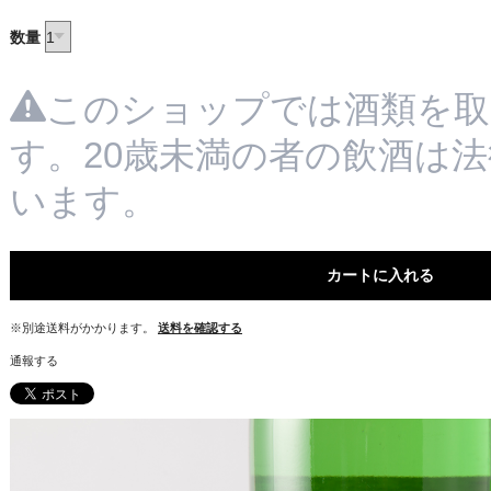
数量
このショップでは酒類を取
す。20歳未満の者の飲酒は
います。
カートに入れる
※別途送料がかかります。
送料を確認する
通報する