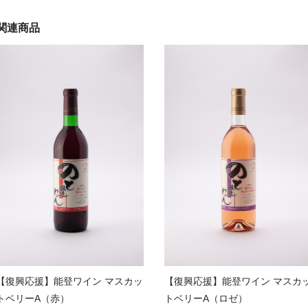
関連商品
【復興応援】能登ワイン マスカッ
【復興応援】能登ワイン マスカ
トベリーA（赤）
トベリーA（ロゼ）